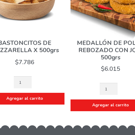
BASTONCITOS DE
MEDALLÓN DE PO
ZZARELLA X 500grs
REBOZADO CON JQ
500grs
$
7.786
$
6.015
Agregar al carrito
Agregar al carrito