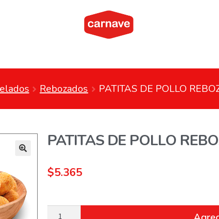
elados
Rebozados
PATITAS DE POLLO REBO
PATITAS DE POLLO REBO
$
5.365
Agreg