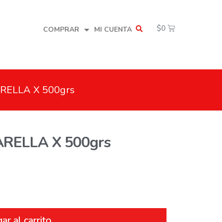
$
0
COMPRAR
MI CUENTA
ELLA X 500grs
RELLA X 500grs
ar al carrito