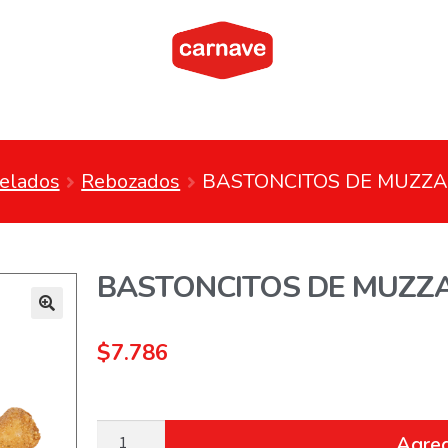
elados
Rebozados
BASTONCITOS DE MUZZAR
BASTONCITOS DE MUZZA
$
7.786
Agreg