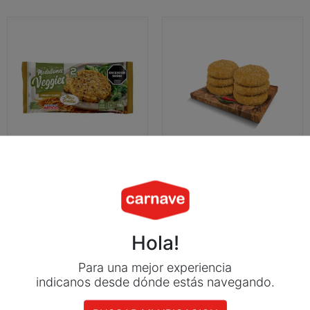
Medallón de
Medallón de Merluza
Garbanzos y Calabaza
Rebozado x 500grs
x 200grs – Unidad
$
4.249
$
1.990
AGREGAR AL
AGREGAR AL