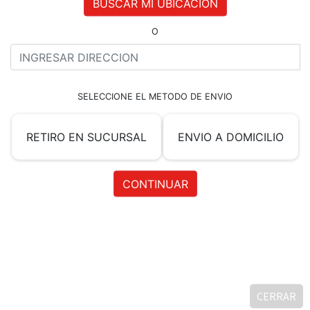
CARRITO
CARRITO
MEDALLÓN DE
MEDALLÓN VACUNO
POLLO REBOZADO
X 2 UN
CON JQ X 500grs
$
3.335
$
6.015
CERRAR