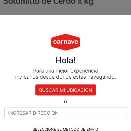
Solomillo de Cerdo x kg
$
13.133
Agregar al carrito
Método de Pago