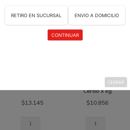
Productos relacionados
CERRAR
Vacío de Cerdo x Kg
Mix de Pulpa de
Cerdo x kg
$
13.145
$
10.856