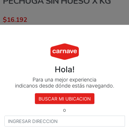
PECHUGA SIN HUESO X KG
$
16.192
PECHUGA SIN HUESO X KG
Agregar al carrito
Método de Pago