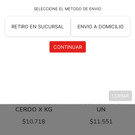
Productos relacionados
CERRAR
COSTELETA DE
POLLO ENTERO X
CERDO X KG
UN
$
10.718
$
11.551