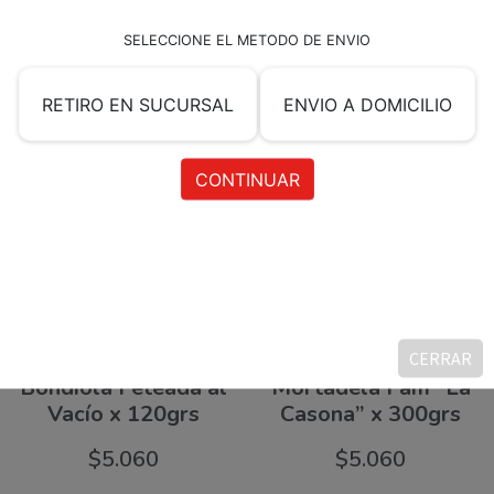
Productos relacionados
CERRAR
Bondiola Feteada al
Mortadela Fam “La
Vacío x 120grs
Casona” x 300grs
$
5.060
$
5.060