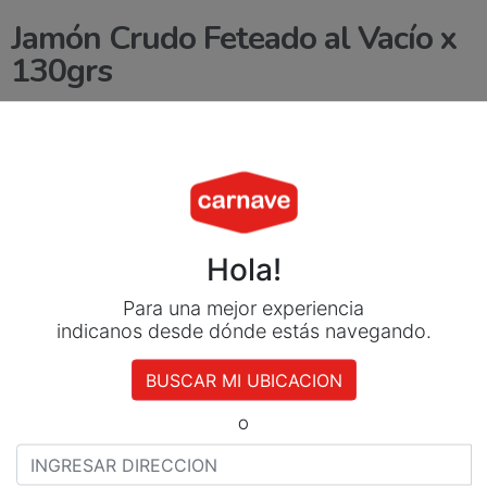
Jamón Crudo Feteado al Vacío x
130grs
$
4.485
Agregar al carrito
Método de Pago