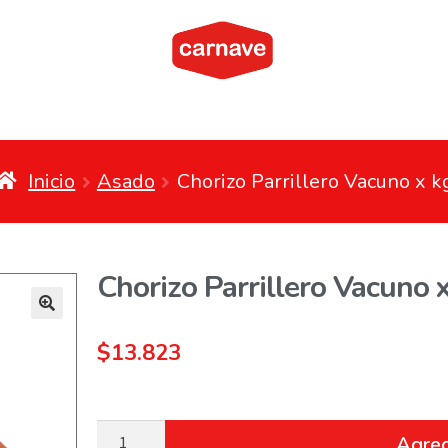
Inicio
Asado
Chorizo Parrillero Vacuno x k
Chorizo Parrillero Vacuno 
$
13.823
Agreg